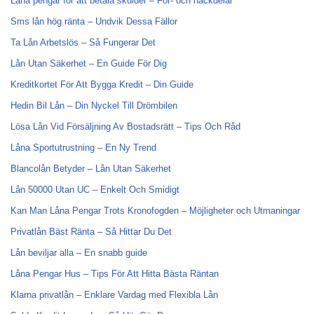
Låna pengar för att betala skulder – För- och nackdelar
Sms lån hög ränta – Undvik Dessa Fällor
Ta Lån Arbetslös – Så Fungerar Det
Lån Utan Säkerhet – En Guide För Dig
Kreditkortet För Att Bygga Kredit – Din Guide
Hedin Bil Lån – Din Nyckel Till Drömbilen
Lösa Lån Vid Försäljning Av Bostadsrätt – Tips Och Råd
Låna Sportutrustning – En Ny Trend
Blancolån Betyder – Lån Utan Säkerhet
Lån 50000 Utan UC – Enkelt Och Smidigt
Kan Man Låna Pengar Trots Kronofogden – Möjligheter och Utmaningar
Privatlån Bäst Ränta – Så Hittar Du Det
Lån beviljar alla – En snabb guide
Låna Pengar Hus – Tips För Att Hitta Bästa Räntan
Klarna privatlån – Enklare Vardag med Flexibla Lån