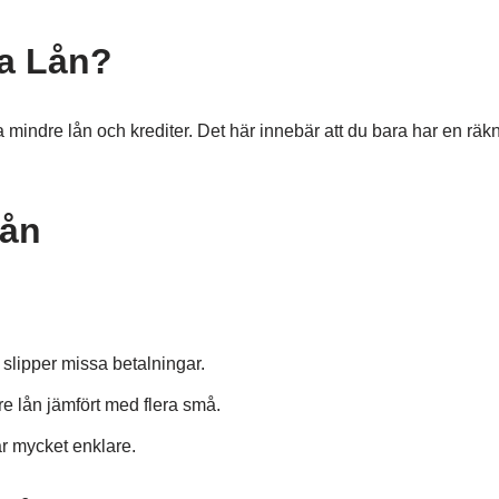
la Lån?
era mindre lån och krediter. Det här innebär att du bara har en räkn
Lån
 slipper missa betalningar.
rre lån jämfört med flera små.
r mycket enklare.