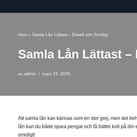
Hoppa
till
innehåll
Hem
»
Samla Lån Lättast – Enkelt och Smidigt
Samla Lån Lättast – 
av
admin
mars 19, 2025
Att samla lån kan kännas som en stor grej, men det behöv
lån kan du både spara pengar och få bättre koll på din 
smidigt!