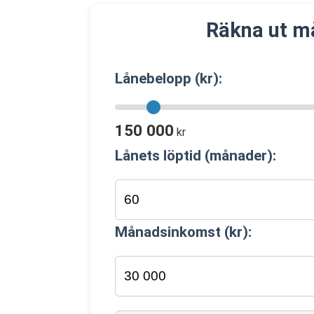
Räkna ut m
Lånebelopp (kr):
150 000
kr
Lånets löptid (månader):
Månadsinkomst (kr):