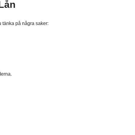
 Lån
 tänka på några saker:
derna.