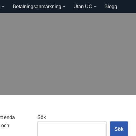
a
Betalningsanmärkning
Utan UC
Blogg
ett enda
Sök
t och
Sök