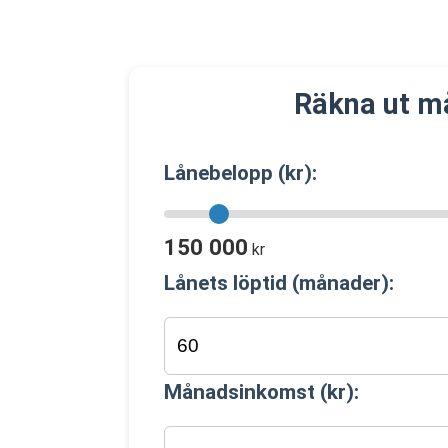
Räkna ut m
Lånebelopp (kr):
150 000
kr
Lånets löptid (månader):
Månadsinkomst (kr):