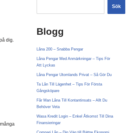
Sök
Blogg
på dig.
Låna 200 – Snabba Pengar
Låna Pengar Med Anmärkningar – Tips För
Att Lyckas
Låna Pengar Utomlands Privat – Så Gör Du
Ta Lån Till Lägenhet – Tips För Första
Gångsköpare
Får Man Låna Till Kontantinsats – Allt Du
Behöver Veta
Wasa Kredit Login – Enkel Åtkomst Till Dina
Finansieringar
r många
Compari Lån – Din Väg till Bättre Ekonomi