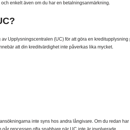
t och enkelt även om du har en betalningsanmärkning.
 UC?
g av Upplysningscentralen (UC) för att göra en kreditupplysning 
nnebär att din kreditvärdighet inte påverkas lika mycket.
t ansökningarna inte syns hos andra långivare. Om du redan ha
om går processen ofta snabbare när UC inte är involverade.