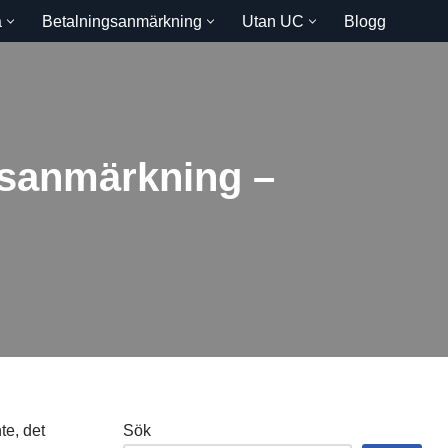
a
Betalningsanmärkning
Utan UC
Blogg
gsanmärkning –
te, det
Sök