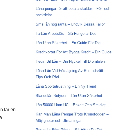
Låna pengar för att betala skulder – För- och
nackdelar
Sms lån hög ränta – Undvik Dessa Fällor
Ta Lån Arbetslös – Så Fungerar Det
Lån Utan Säkerhet – En Guide För Dig
Kreditkortet För Att Bygga Kredit – Din Guide
Hedin Bil Lån – Din Nyckel Till Drömbilen
Lösa Lån Vid Försäljning Av Bostadsrätt –
Tips Och Råd
Låna Sportutrustning – En Ny Trend
Blancolån Betyder – Lån Utan Säkerhet
Lån 50000 Utan UC – Enkelt Och Smidigt
n tar en
Kan Man Låna Pengar Trots Kronofogden –
a
Möjligheter och Utmaningar
Privatlån Bäst Ränta – Så Hittar Du Det