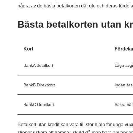
några av de bästa betalkorten där ute och deras fördela
Bästa betalkorten utan kr
Kort
Fördela
BankA Betalkort
Låga avgi
BankB Direktkort
Ingen års
BankC Debitkort
Säkra nätk
Betalkort utan kredit kan vara till stor hjälp för unga v
slipper riskera att hamna i skuld då man bara använde