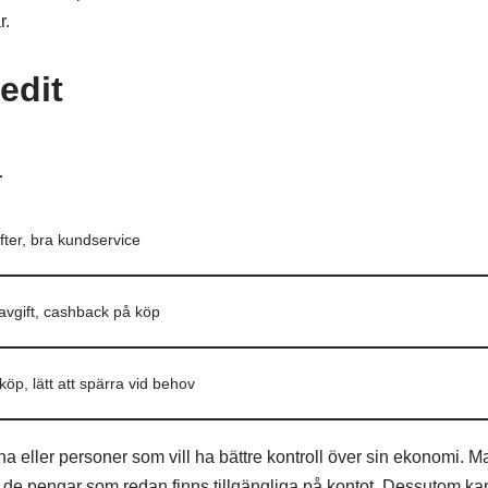
r.
edit
r
fter, bra kundservice
avgift, cashback på köp
öp, lätt att spärra vid behov
uxna eller personer som vill ha bättre kontroll över sin ekonomi. M
r de pengar som redan finns tillgängliga på kontot. Dessutom k