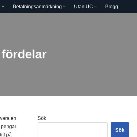
a
Betalningsanmärkning
Utan UC
Blogg
 fördelar
 vara en
Sök
e pengar
Sök
itt på