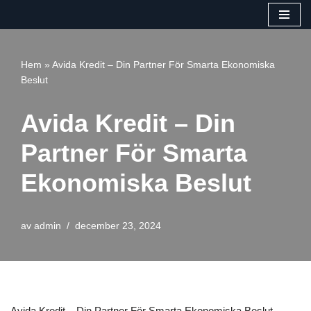
Hoppa
till
Hem
»
Avida Kredit – Din Partner För Smarta Ekonomiska
innehåll
Beslut
Avida Kredit – Din
Partner För Smarta
Ekonomiska Beslut
av
admin
december 23, 2024
Avida Kredit – Din Partner För Smarta Ekonomiska Beslut